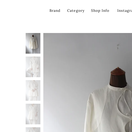
コ
ン
Brand
Category
Shop Info
Instag
テ
ン
ツ
を
飛
ば
す