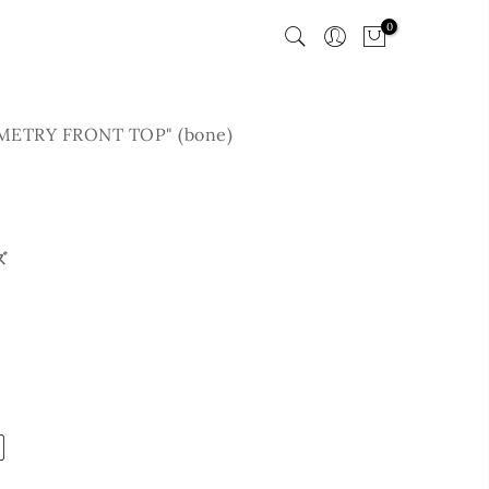
0
ETRY FRONT TOP" (bone)
ズ