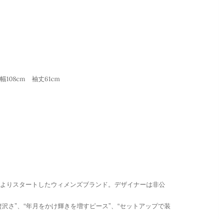
幅108cm 袖丈61cm
シーズンよりスタートしたウィメンズブランド。デザイナーは非公
沢さ”、“年月をかけ輝きを増すピース”、“セットアップで装