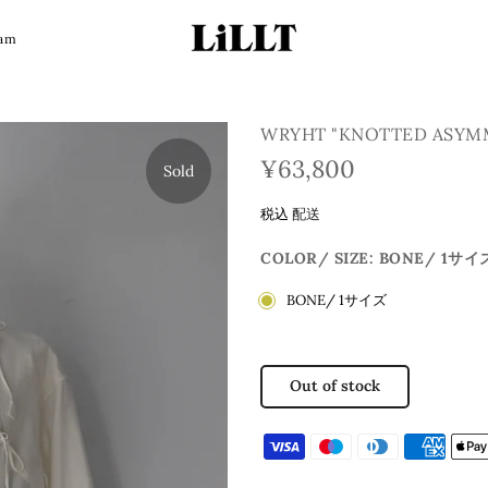
ram
WRYHT "KNOTTED ASYMM
¥63,800
Sold
税込
配送
COLOR/ SIZE:
BONE/ 1サイ
BONE/ 1サイズ
Out of stock