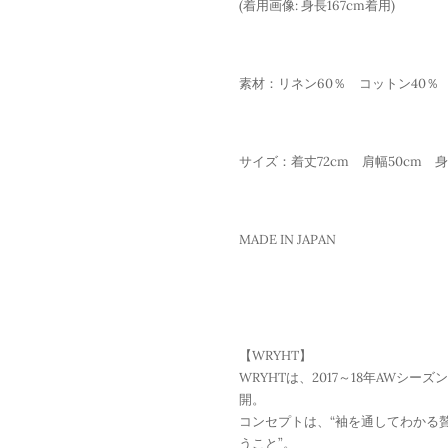
(着用画像: 身長167cm着用)
素材：リネン60％ コットン40％
サイズ：
着丈72cm 肩幅50cm 身
MADE IN JAPAN
【WRYHT】
WRYHTは、2017～18年AW
開。
コンセプトは、“袖を通してわかる贅
うこと”。